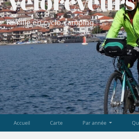
Vélorêveurs
Famille en cyclo-camping
Accueil
Carte
Par année
Qu