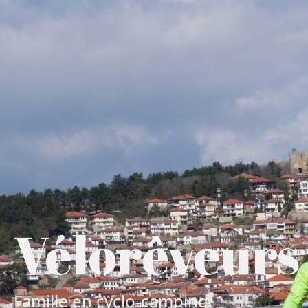
Vélorêveurs
Famille en cyclo-camping