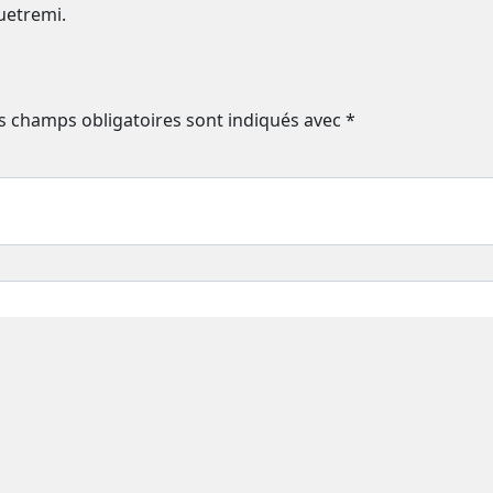
uetremi.
s champs obligatoires sont indiqués avec
*
 le navigateur pour mon prochain commentaire