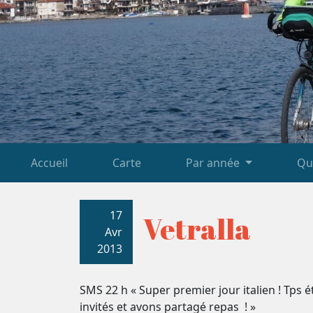
Accueil
Carte
Par année
Qu
17
Vetralla
Avr
2013
SMS 22 h « Super premier jour italien ! Tps é
invités et avons partagé repas ! »