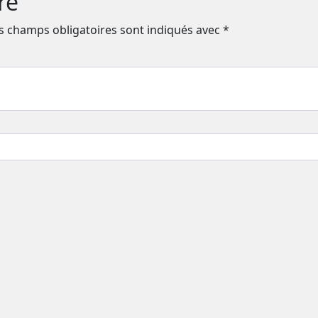
re
s champs obligatoires sont indiqués avec
*
 le navigateur pour mon prochain commentaire
sirables.
En savoir plus sur la façon dont les données de vo