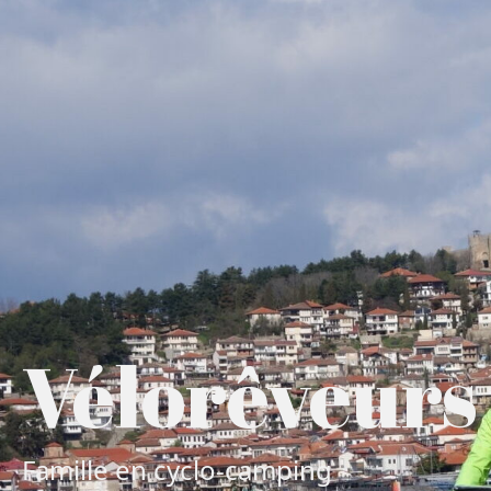
Vélorêveurs
Famille en cyclo-camping