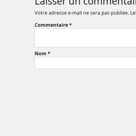
Laisser un commentai
Votre adresse e-mail ne sera pas publiée.
Le
Commentaire *
Nom *
Email *
Enregistrer mon nom et mon e-mail dans
Ce site utilise Akismet pour réduire les indé