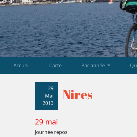
Accueil
Carte
Par année
Qu
29
Nires
Mai
2013
29 mai
Journée repos