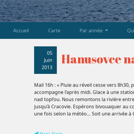
Accueil
Carte
Par année
Qu
05
Hanusovce na
Juin
2013
Mail 16h : « Pluie au réveil cesse vers 8h30, 
accompagne l’après midi. Glace à une statio
nad topl’ou. Nous remontons la rivière entre
jusqu’à Cracovie. Espérons bivouaquer au col
une fois selon la météo… Soit une arrivée à
Papi Alain