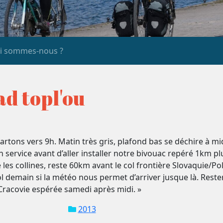
i sommes-nous ?
d topl'ou
partons vers 9h. Matin très gris, plafond bas se déchire à mi
n service avant d’aller installer notre bivouac repéré 1km
 les collines, reste 60km avant le col frontière Slovaquie/
 demain si la météo nous permet d’arriver jusque là. Rester
 Cracovie espérée samedi après midi. »
2013