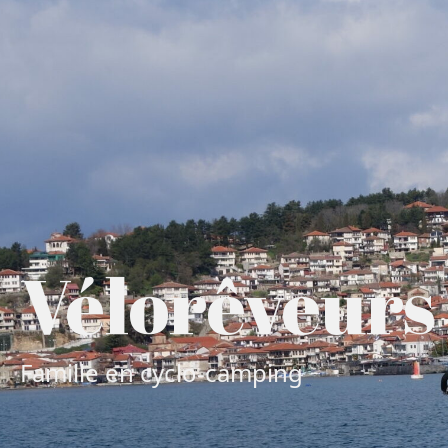
Vélorêveurs
Famille en cyclo-camping