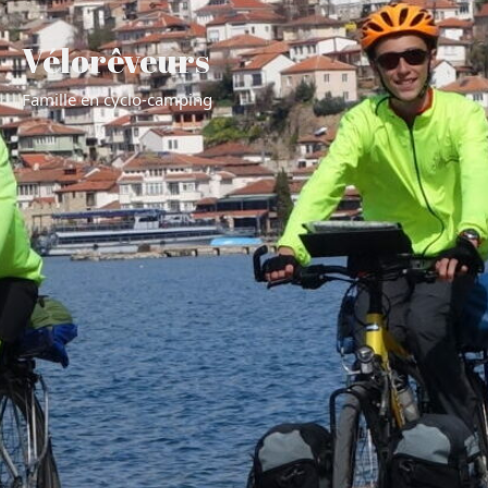
Vélorêveurs
Famille en cyclo-camping