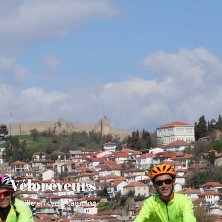
Vélorêveurs
Famille en cyclo-camping