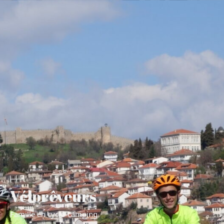
Vélorêveurs
Famille en cyclo-camping