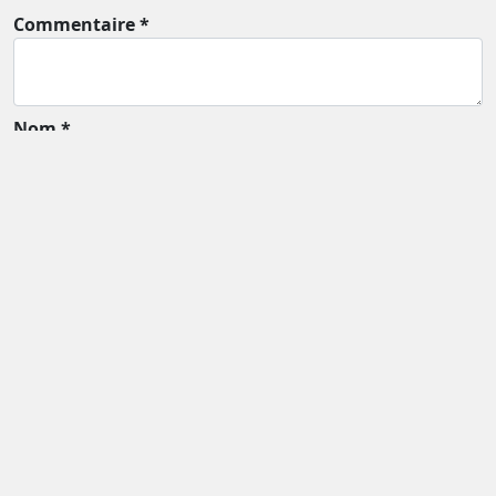
Commentaire *
Nom *
Email *
Enregistrer mon nom et mon e-mail dans le
navigateur pour mon prochain commentaire
Ce site utilise Akismet pour réduire les indésirables.
En
savoir plus sur la façon dont les données de vos