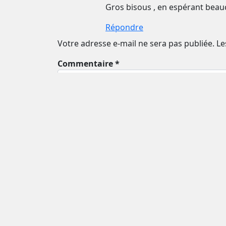
Gros bisous , en espérant beauc
Répondre
Votre adresse e-mail ne sera pas publiée.
Le
Commentaire *
Nom *
Email *
Enregistrer mon nom et mon e-mail dans