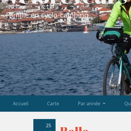
Famille en cyclo-camping
Accueil
Carte
Par année
Qu
25