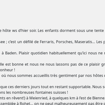
e hôte ws d’hier soir. Les enfants dorment sous une tente in
e ; c’est un défilé de Ferraris, Porsches, Maseratis… Les
 à Baden. Plaisir quotidien habituellement qu’ici nous ne
lle est bonne et nous ne nous lassons pas de ce plaisir g
bonheur !
 où nous sommes accueillis très gentiment par nos hôtes de
 que ces derniers jours tout en restant supportable. Nous
ions les nombreuses fontaines suisses !
ts en rêvent!) à Meienried, à quelques km à l’est de Bienne
rassemblée à Rohet… on ne peut malheureusement pas être 