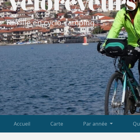
Vélorêveurs
Famille en cyclo-camping
Accueil
Carte
Par année
Qu