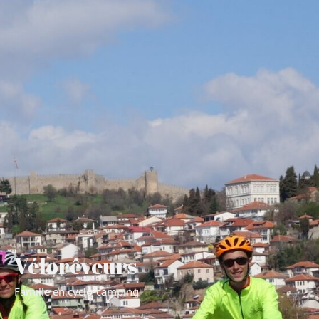
Vélorêveurs
Famille en cyclo-camping