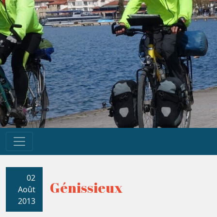
02
Génissieux
Août
2013