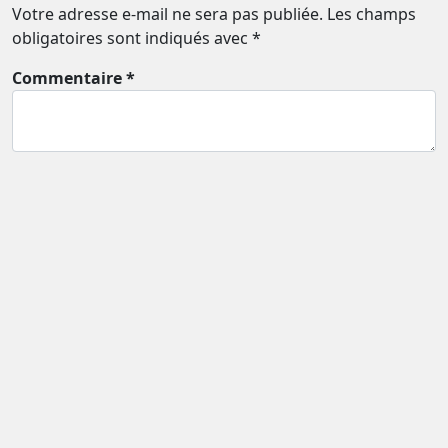
Votre adresse e-mail ne sera pas publiée.
Les champs
obligatoires sont indiqués avec
*
Commentaire *
Nom *
Email *
Enregistrer mon nom et mon e-mail dans le
navigateur pour mon prochain commentaire