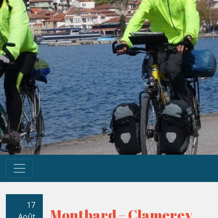
17
Montbard – Clamerey
Août