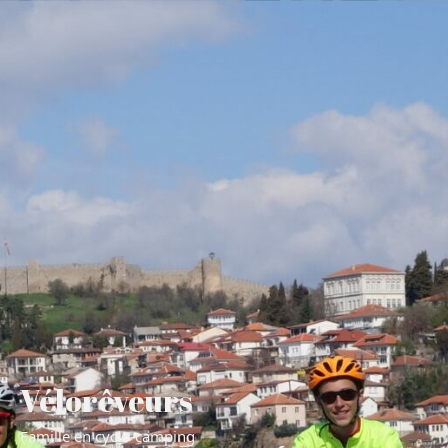
Vélorêveurs
Famille en cyclo-camping