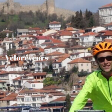
Vélorêveurs
Famille en cyclo-camping