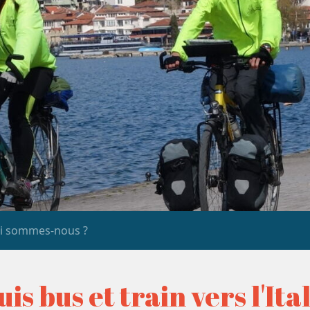
i sommes-nous ?
uis bus et train vers l'Ita