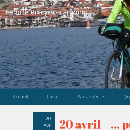
Famille en cyclo-camping
Accueil
Carte
Par année
Qu
20
20 avril – … p
Avr