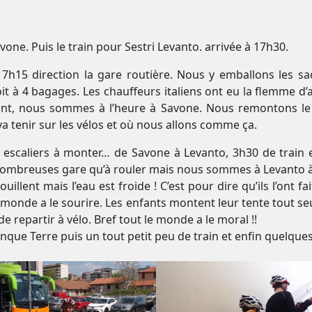
one. Puis le train pour Sestri Levanto. arrivée à 17h30.
 7h15 direction la gare routière. Nous y emballons les 
t à 4 bagages. Les chauffeurs italiens ont eu la flemme d’
dent, nous sommes à l’heure à Savone. Nous remontons le t
a tenir sur les vélos et où nous allons comme ça.
es escaliers à monter… de Savone à Levanto, 3h30 de train 
 nombreuses gare qu’à rouler mais nous sommes à Levanto à
illent mais l’eau est froide ! C’est pour dire qu’ils l’ont f
monde a le sourire. Les enfants montent leur tente tout seul
de repartir à vélo. Bref tout le monde a le moral !!
nque Terre puis un tout petit peu de train et enfin quelques