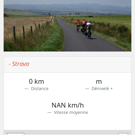
- Strava
0 km
m
Distance
Dénivelé +
NAN km/h
Vitesse moyenne