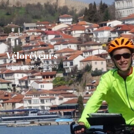
Vélorêveurs
Famille en cyclo-camping