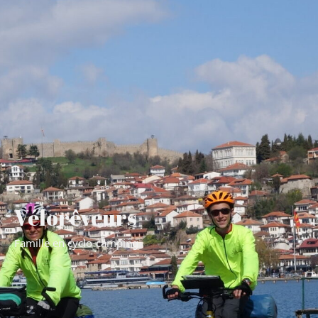
Vélorêveurs
Famille en cyclo-camping