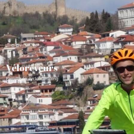
Vélorêveurs
Famille en cyclo-camping