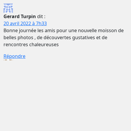
Gerard Turpin
dit :
20 avril 2022 à 7h33
Bonne journée les amis pour une nouvelle moisson de
belles photos , de découvertes gustatives et de
rencontres chaleureuses
Répondre
Cécile (SPU)
dit :
20 avril 2022 à 8h03
Le soleil est bienvenu ! Déjà la Grèce, encore du
dépaysement
Bonne continuation !
Répondre
Pomarède Marie-jeanne
dit :
20 avril 2022 à 14h44