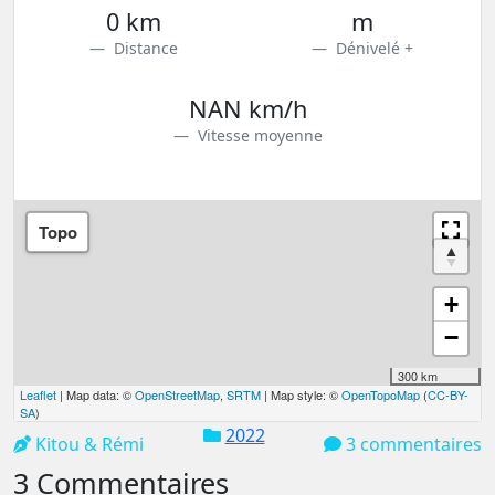
0 km
m
Distance
Dénivelé +
NAN km/h
Vitesse moyenne
Topo
+
−
300 km
Leaflet
| Map data: ©
OpenStreetMap
,
SRTM
| Map style: ©
OpenTopoMap
(
CC-BY-
SA
)
2022
Kitou & Rémi
3 commentaires
3 Commentaires