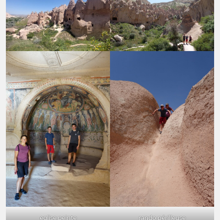
eglise peinte
rando périlleuse