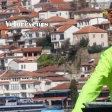
Vélorêveurs
Famille en cyclo-camping