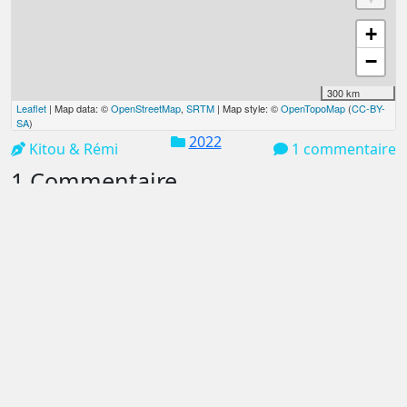
+
−
300 km
Leaflet
| Map data: ©
OpenStreetMap
,
SRTM
| Map style: ©
OpenTopoMap
(
CC-BY-
SA
)
2022
Kitou & Rémi
1 commentaire
1 Commentaire
Gerard Turpin
dit :
14 mai 2022 à 7h18
Voilà une bien belle journée. La boîte a souvenirs
commence à être bien pleine . Bravo et bonne route
Répondre
Votre adresse e-mail ne sera pas publiée.
Les champs
obligatoires sont indiqués avec
*