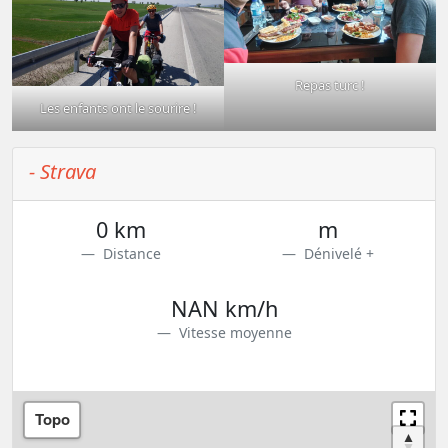
Repas turc !
Les enfants ont le sourire !
- Strava
0 km
m
Distance
Dénivelé +
NAN km/h
Vitesse moyenne
Topo