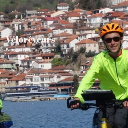
Vélorêveurs
Famille en cyclo-camping