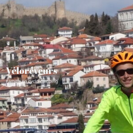
Vélorêveurs
Famille en cyclo-camping