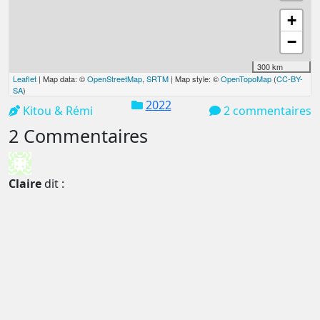
+
−
300 km
Leaflet
| Map data: ©
OpenStreetMap
,
SRTM
| Map style: ©
OpenTopoMap
(
CC-BY-
SA
)
2022
Kitou & Rémi
2 commentaires
2 Commentaires
Claire
dit :
7 juin 2022 à 18h11
Contents de vous voir en forme pour reprendre la
route
Effectivement il ne semble pas y avoir beaucoup de
circulation la nuit sera calme
Le paysage est magnifique
Bisous à vous 4