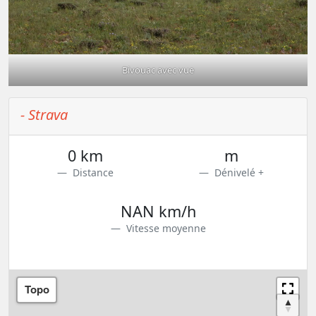
Bivouac avec vue
- Strava
0 km
m
Distance
Dénivelé +
NAN km/h
Vitesse moyenne
Topo