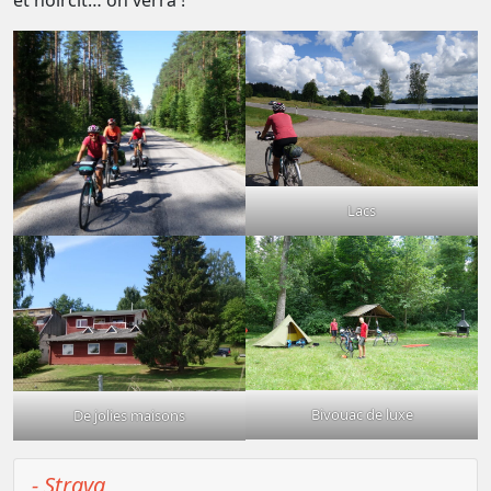
et noircit… on verra !
Lacs
Bivouac de luxe
De jolies maisons
- Strava