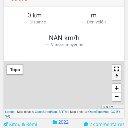
0 km
m
Distance
Dénivelé +
NAN km/h
Vitesse moyenne
Topo
+
−
300 km
Leaflet
| Map data: ©
OpenStreetMap
,
SRTM
| Map style: ©
OpenTopoMap
(
CC-BY-
SA
)
2022
Kitou & Rémi
2 commentaires