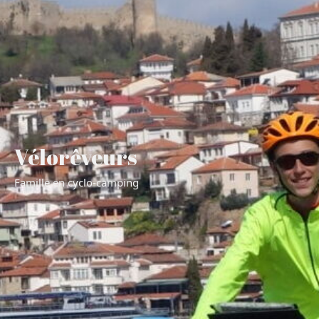
Vélorêveurs
Famille en cyclo-camping