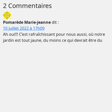
2 Commentaires
Pomarède Marie-jeanne
dit :
10 juillet 2022 à 17h09
Ah oui!!! C’est rafraîchissant pour nous aussi, où notre
jardin est tout jaune, du moins ce qui devrait être du
gazon, car nous souffrons! eh oui! de la chaleur!!! Les
paysages sont magnifiques, et les monuments aussi;
cela nous fait de belles photos, grâce à vous! Merci!
Répondre
Mimi
dit :
10 juillet 2022 à 17h13
La fraîcheur des paysages,la couleur verte, depuis votre
arrivée dans les pays baltes,tout ça fait bien envie! Sans
oublier les baignades et la fraîcheur de vos visages! Une