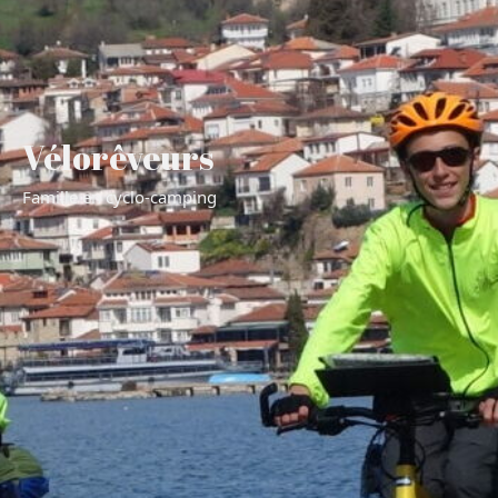
Vélorêveurs
Famille en cyclo-camping