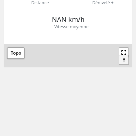
Distance
Dénivelé +
NAN km/h
Vitesse moyenne
Topo
+
−
300 km
Leaflet
| Map data: ©
OpenStreetMap
,
SRTM
| Map style: ©
OpenTopoMap
(
CC-BY-
SA
)
2022
Kitou & Rémi
0 commentaire
Laisser un commentaire
Votre adresse e-mail ne sera pas publiée.
Les champs