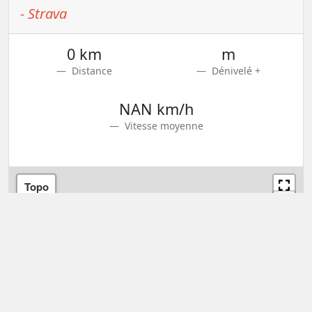
- Strava
0 km
m
Distance
Dénivelé +
NAN km/h
Vitesse moyenne
Topo
+
−
300 km
Leaflet
| Map data: ©
OpenStreetMap
,
SRTM
| Map style: ©
OpenTopoMap
(
CC-BY-
SA
)