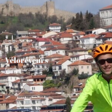
Vélorêveurs
Famille en cyclo-camping