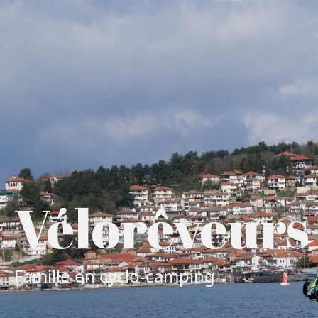
Vélorêveurs
Famille en cyclo-camping