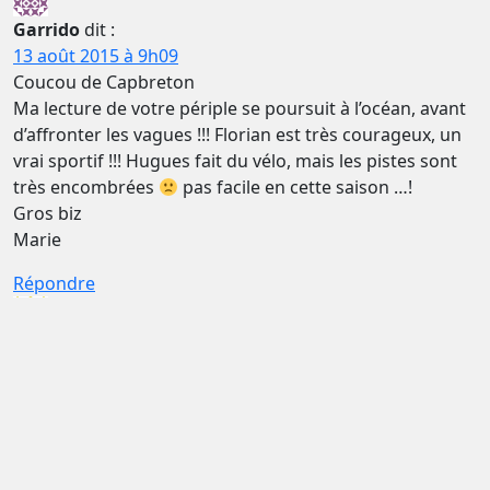
Garrido
dit :
13 août 2015 à 9h09
Coucou de Capbreton
Ma lecture de votre périple se poursuit à l’océan, avant
d’affronter les vagues !!! Florian est très courageux, un
vrai sportif !!! Hugues fait du vélo, mais les pistes sont
très encombrées
pas facile en cette saison …!
Gros biz
Marie
Répondre
Pomarede
dit :
13 août 2015 à 21h57
Nous pensons beaucoup à Florian qui apprend à ne se
servir que d’un bras…Allez, courage …Tu vas en trouver
des astuces! Nous vous embrassons tous les quatre.
Tatie