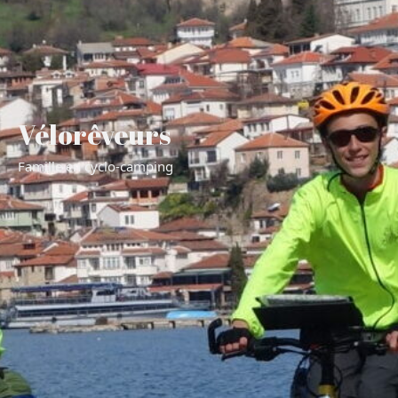
Vélorêveurs
Famille en cyclo-camping