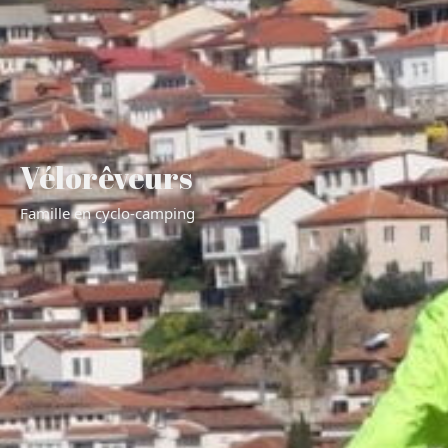
Vélorêveurs
Famille en cyclo-camping