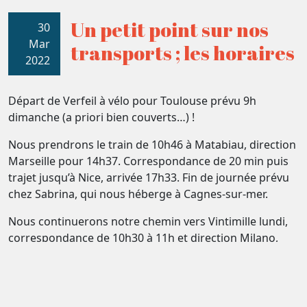
Un petit point sur nos
30
Mar
transports ; les horaires
2022
Départ de Verfeil à vélo pour Toulouse prévu 9h
dimanche (a priori bien couverts…) !
Nous prendrons le train de 10h46 à Matabiau, direction
Marseille pour 14h37. Correspondance de 20 min puis
trajet jusqu’à Nice, arrivée 17h33. Fin de journée prévu
chez Sabrina, qui nous héberge à Cagnes-sur-mer.
Nous continuerons notre chemin vers Vintimille lundi,
correspondance de 10h30 à 11h et direction Milano,
2ème correspondance de 14h55 à 15h 20, soit de 25
minutes et départ pour Modena, arrivée, 17h36.
Première nuit du voyage au camping !