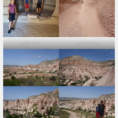
eglise peinte
rando périlleuse