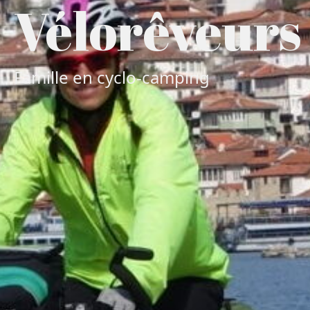
Vélorêveurs
Famille en cyclo-camping