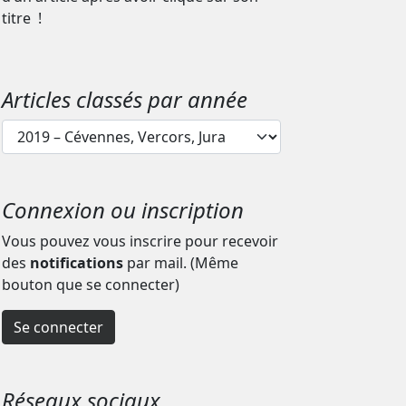
titre !
Articles classés par année
Articles
classés
par
année
Connexion ou inscription
Vous pouvez vous inscrire pour recevoir
des
notifications
par mail. (Même
bouton que se connecter)
Se connecter
Réseaux sociaux