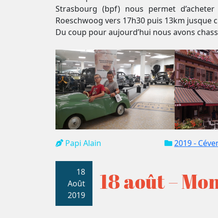
Strasbourg (bpf) nous permet d’acheter
Roeschwoog vers 17h30 puis 13km jusque che
Du coup pour aujourd’hui nous avons chassé
Papi Alain
2019 - Céve
18
18 août – Mo
Août
2019